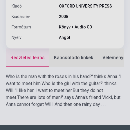
Kiadó
OXFORD UNIVERSITY PRESS
Kiadási év
2008
Formátum
Könyv + Audio CD
Nyelv
Angol
Részletes leírás
Kapcsolódó linkek
Vélemények
Who is the man with the roses in his hand?' thinks Anna. 'I
want to meet him.Who is the girl with the guitar?' thinks
Will. 'I like her. I want to meet her.But they do not
meet.There are lots of men!' says Anna's friend Vicki, but
Anna cannot forget Will. And then one rainy day . . .