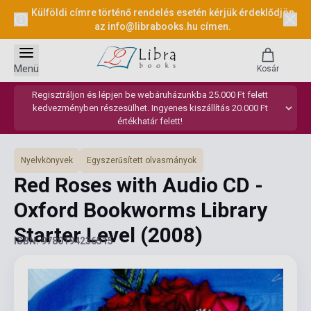
Külföldi címre történő rendelés esetén kérjük érdeklődjön
az
info@librabooks.hu
címen.
Menü
Kosár
Regisztráljon és lépjen be webáruházunkba 25.000 Ft felett
kedvezményben részesülhet. Ingyenes kiszállítás 20.000 Ft
értékhatár felett!
Nyelvkönyvek
Egyszerűsített olvasmányok
Red Roses with Audio CD -
Oxford Bookworms Library
Starter Level
(2008)
ISBN: 9780194236515