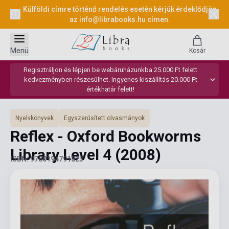
Külföldi címre történő rendelés esetén kérjük érdeklődjön
az
info@librabooks.hu
címen.
Menü
Kosár
Regisztráljon és lépjen be webáruházunkba 25.000 Ft felett
kedvezményben részesülhet. Ingyenes kiszállítás 20.000 Ft
értékhatár felett!
Nyelvkönyvek
Egyszerűsített olvasmányok
Reflex - Oxford Bookworms
Library Level 4
(2008)
ISBN: 9780194791823