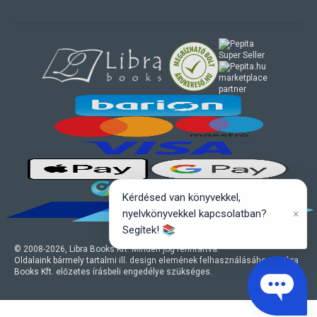
marketplace
partner
Kérdésed van könyvekkel,
×
nyelvkönyvekkel kapcsolatban?
Segítek! 📚
© 2008-
2026
, Libra Books Kft. Minden jog fenntartva.
Oldalaink bármely tartalmi ill. design elemének felhasználásához a Libra
Books Kft. előzetes írásbeli engedélye szükséges.