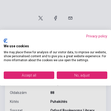
Privacy policy
We use cookies
We may place these for analysis of our visitor data, to improve our website,
Termékjellemzők
show personalised content and to give you a great website experience. For
more information about the cookies we use open the settings.
ISBN
9780194791823
Accept all
No, adjust
Dick Francis / Rowena
Szerző
Akinyemi
Oldalszám
88
Kötés
Puhakötés
Sorozat
Oxford Bookworms Library