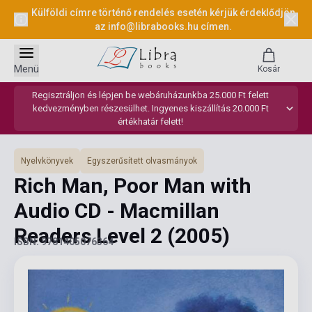
Külföldi címre történő rendelés esetén kérjük érdeklődjön
az
info@librabooks.hu
címen.
Menü
Kosár
Regisztráljon és lépjen be webáruházunkba 25.000 Ft felett
kedvezményben részesülhet. Ingyenes kiszállítás 20.000 Ft
értékhatár felett!
Nyelvkönyvek
Egyszerűsített olvasmányok
Rich Man, Poor Man with
Audio CD - Macmillan
Readers Level 2
(2005)
ISBN: 9781405076364