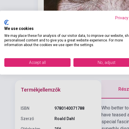
Privacy
We use cookies
We may place these for analysis of our visitor data, to improve our website, s
personalised content and to give you a great website experience. For more
information about the cookies we use open the settings.
Accept all
No, adjust
Részl
Termékjellemzők
Who better to
ISBN
9780140071788
have teased a
Szerző
Roald Dahl
special fascin
superbly disq
Oldalszám
256