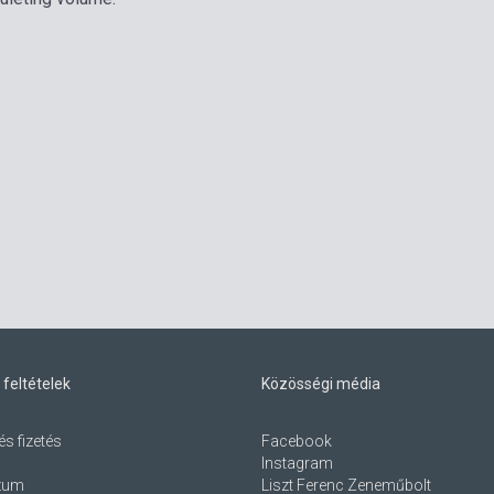
 feltételek
Közösségi média
és fizetés
Facebook
Instagram
zum
Liszt Ferenc Zeneműbolt