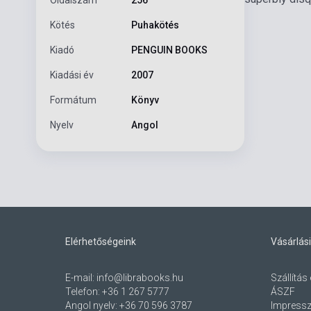
Kötés
Puhakötés
Kiadó
PENGUIN BOOKS
Kiadási év
2007
Formátum
Könyv
Nyelv
Angol
Elérhetőségeink
Vásárlási
E-mail:
info@librabooks.hu
Szállítás 
Telefon:
+36 1 267 5777
ÁSZF
Angol nyelv:
+36 70 596 3787
Impress