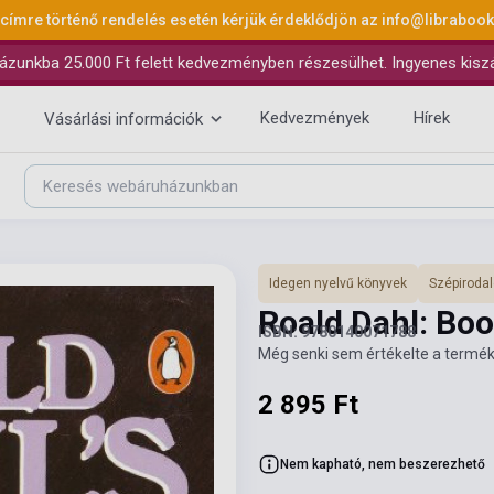
 címre történő rendelés esetén kérjük érdeklődjön az
info@libraboo
ázunkba 25.000 Ft felett kedvezményben részesülhet. Ingyenes kiszáll
Kedvezmények
Hírek
Vásárlási információk
Idegen nyelvű könyvek
Szépiroda
Roald Dahl: Boo
ISBN: 9780140071788
Még senki sem értékelte a termék
2 895 Ft
Nem kapható, nem beszerezhető