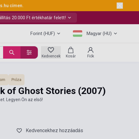
ks.hu
címen.
ítás 20.000 Ft értékhatár felett!
Forint (HUF)
Magyar (HU)
Kedvencek
Kosár
Fiók
lom
Próza
k of Ghost Stories
(2007)
et. Legyen Ön az első!
Kedvencekhez hozzáadás