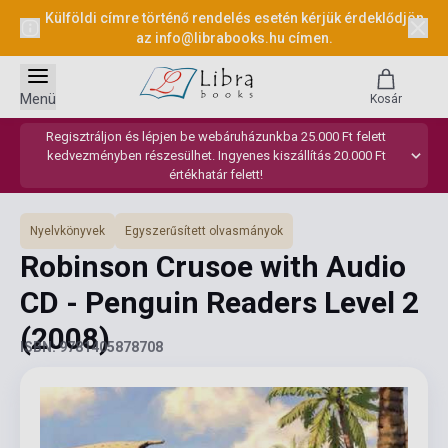
Külföldi címre történő rendelés esetén kérjük érdeklődjön
az
info@librabooks.hu
címen.
Menü
Kosár
Regisztráljon és lépjen be webáruházunkba 25.000 Ft felett
kedvezményben részesülhet. Ingyenes kiszállítás 20.000 Ft
értékhatár felett!
Nyelvkönyvek
Egyszerűsített olvasmányok
Robinson Crusoe with Audio
CD - Penguin Readers Level 2
(2008)
ISBN: 9781405878708