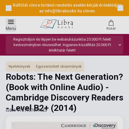
Külföldi címre történő rendelés esetén kérjük érdeklődjön
az
info@librabooks.hu
címen.
Menü
Kosár
Regisztráljon és lépjen be webáruházunkba 25.000 Ft felett
kedvezményben részesülhet. Ingyenes kiszállítás 20.000 Ft
értékhatár felett!
Nyelvkönyvek
Egyszerűsített olvasmányok
Robots: The Next Generation?
(Book with Online Audio) -
Cambridge Discovery Readers
- Level B2+
(2014)
ISBN: 9781107677623