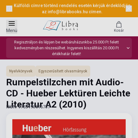
Külföldi címre történő rendelés esetén kérjük érdeklődjön
az
info@librabooks.hu
címen.
Menü
Kosár
Regisztráljon és lépjen be webáruházunkba 25.000 Ft felett
kedvezményben részesülhet. Ingyenes kiszállítás 20.000 Ft
értékhatár felett!
Nyelvkönyvek
Egyszerűsített olvasmányok
Rumpelstilzchen mit Audio-
CD - Hueber Lektüren Leichte
Literatur A2
(2010)
ISBN: 9783193016737