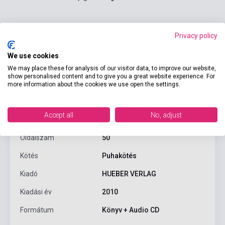
Privacy policy
We use cookies
Termékjellemzők
We may place these for analysis of our visitor data, to improve our website,
show personalised content and to give you a great website experience. For
more information about the cookies we use open the settings.
ISBN
9783193016737
Accept all
No, adjust
Szerző
Brüder Grimm, Franz Specht
Oldalszám
50
Kötés
Puhakötés
Kiadó
HUEBER VERLAG
Kiadási év
2010
Formátum
Könyv + Audio CD