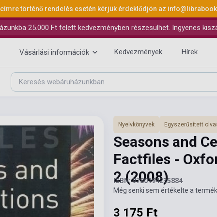
 címre történő rendelés esetén kérjük érdeklődjön az
info@libraboo
ázunkba 25.000 Ft felett kedvezményben részesülhet. Ingyenes kiszáll
Kedvezmények
Hírek
Vásárlási információk
Nyelvkönyvek
Egyszerűsített ol
Seasons and Ce
Factfiles - Oxf
2
(2008)
ISBN: 9780194235884
Még senki sem értékelte a termék
3 175 Ft