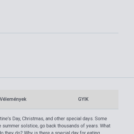
Vélemények
GYIK
tine's Day, Christmas, and other special days. Some
he summer solstice, go back thousands of years. What
 they do? Why is there a special day for eating