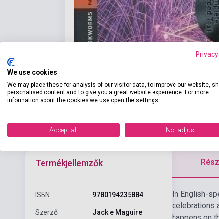
Privacy
We use cookies
We may place these for analysis of our visitor data, to improve our website, s
personalised content and to give you a great website experience. For more
information about the cookies we use open the settings.
Accept all
No, adjust
Részl
Termékjellemzők
In English-sp
ISBN
9780194235884
celebrations 
Szerző
Jackie Maguire
happens on th