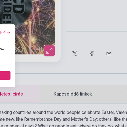
 policy
how
etes leírás
Kapcsolódó linkek
eaking countries around the world people celebrate Easter, Valen
are new, like Remembrance Day and Mother's Day; others, like t
ese special days? What do people eat, where do they go, what do