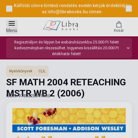
Külföldi címre történő rendelés esetén kérjük érdeklődjön
az
info@librabooks.hu
címen.
Menü
Kosár
Regisztráljon és lépjen be webáruházunkba 25.000 Ft felett
kedvezményben részesülhet. Ingyenes kiszállítás 20.000 Ft
értékhatár felett!
Nyelvkönyvek
CLIL
SF MATH 2004 RETEACHING
MSTR WB 2
(2006)
ISBN: 9780328049660