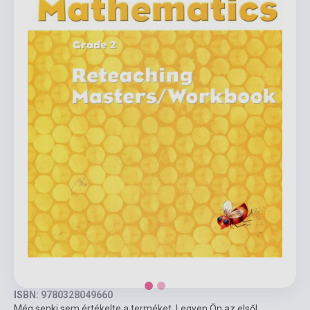
ISBN: 9780328049660
Még senki sem értékelte a terméket. Legyen Ön az első!