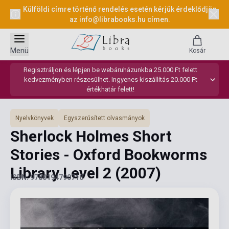
Külföldi címre történő rendelés esetén kérjük érdeklődjön
az
info@librabooks.hu
címen.
Menü
Kosár
Regisztráljon és lépjen be webáruházunkba 25.000 Ft felett
kedvezményben részesülhet. Ingyenes kiszállítás 20.000 Ft
értékhatár felett!
Nyelvkönyvek
Egyszerűsített olvasmányok
Sherlock Holmes Short
Stories - Oxford Bookworms
Library Level 2
(2007)
ISBN: 9780194790710