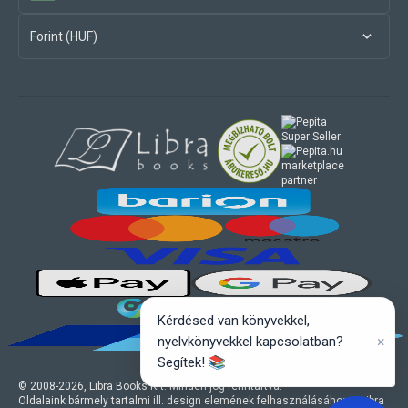
Forint (HUF)
marketplace
partner
Kérdésed van könyvekkel,
×
nyelvkönyvekkel kapcsolatban?
Segítek! 📚
© 2008-
2026
, Libra Books Kft. Minden jog fenntartva.
Oldalaink bármely tartalmi ill. design elemének felhasználásához a Libra