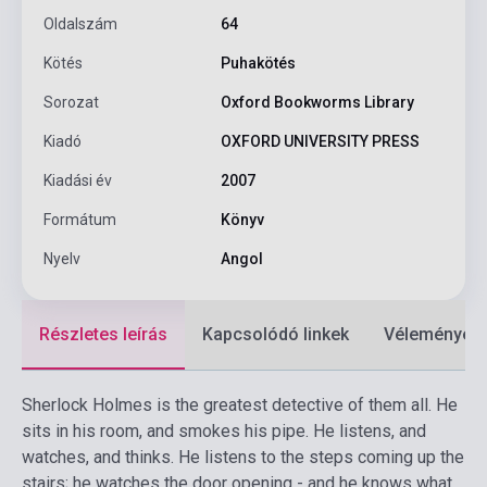
Oldalszám
64
Kötés
Puhakötés
Sorozat
Oxford Bookworms Library
Kiadó
OXFORD UNIVERSITY PRESS
Kiadási év
2007
Formátum
Könyv
Nyelv
Angol
Részletes leírás
Kapcsolódó linkek
Vélemények
Sherlock Holmes is the greatest detective of them all. He
sits in his room, and smokes his pipe. He listens, and
watches, and thinks. He listens to the steps coming up the
stairs; he watches the door opening - and he knows what