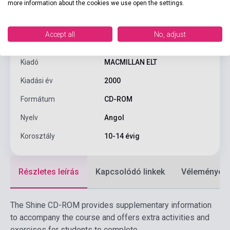
more information about the cookies we use open the settings.
ISBN
9780333928349
Accept all
No, adjust
Szerző
Prowse, Philip
Kiadó
MACMILLAN ELT
Kiadási év
2000
Formátum
CD-ROM
Nyelv
Angol
Korosztály
10-14 évig
Részletes leírás
Kapcsolódó linkek
Vélemények
The Shine CD-ROM provides supplementary information
to accompany the course and offers extra activities and
exercises for students to complete.