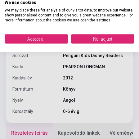
Termékjellemzők
We use cookies
We may place these for analysis of our visitor data, to improve our website,
show personalised content and to give you a great website experience. For
more information about the cookies we use open the settings.
ISBN
9781408288511
Oldalszám
15
Accept all
No, adjust
Kötés
Puhakötés
Sorozat
Penguin Kids Disney Readers
Kiadó
PEARSON LONGMAN
Kiadási év
2012
Formátum
Könyv
Nyelv
Angol
Korosztály
0-6 évig
Részletes leírás
Kapcsolódó linkek
Vélemények