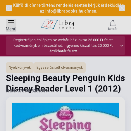
Külföldi címre történő rendelés esetén kérjük érdeklődjön
az
info@librabooks.hu
címen.
Menü
Kosár
Regisztráljon és lépjen be webáruházunkba 25.000 Ft felett
kedvezményben részesülhet. Ingyenes kiszállítás 20.000 Ft
értékhatár felett!
Nyelvkönyvek
Egyszerűsített olvasmányok
Sleeping Beauty Penguin Kids
Disney Reader Level 1
(2012)
ISBN: 9781408288511