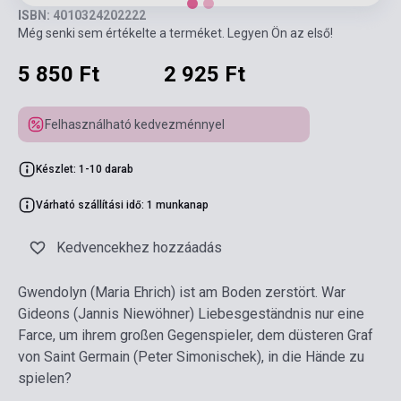
ISBN: 4010324202222
Még senki sem értékelte a terméket. Legyen Ön az első!
5 850 Ft
2 925 Ft
Felhasználható kedvezménnyel
Készlet: 1-10 darab
Várható szállítási idő: 1 munkanap
Kedvencekhez hozzáadás
Gwendolyn (Maria Ehrich) ist am Boden zerstört. War
Gideons (Jannis Niewöhner) Liebesgeständnis nur eine
Farce, um ihrem großen Gegenspieler, dem düsteren Graf
von Saint Germain (Peter Simonischek), in die Hände zu
spielen?