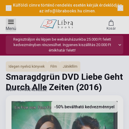
Külföldi címre történő rendelés esetén kérjük érdeklődjön
az
info@librabooks.hu
címen.
Menü
Kosár
Regisztráljon és lépjen be webáruházunkba 25.000 Ft felett
kedvezményben részesülhet. Ingyenes kiszállítás 20.000 Ft
értékhatár felett!
Idegen nyelvű könyvek
Film
Játékfilm
Smaragdgrün DVD Liebe Geht
Durch Alle Zeiten
(2016)
ISBN: 4010324202222
-50% beváltható kedvezménnyel