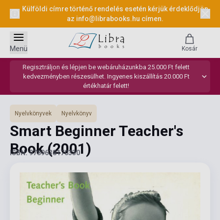
Külföldi címre történő rendelés esetén kérjük érdeklődjön
az
info@librabooks.hu
címen.
Menü
Kosár
Regisztráljon és lépjen be webáruházunkba 25.000 Ft felett
kedvezményben részesülhet. Ingyenes kiszállítás 20.000 Ft
értékhatár felett!
Nyelvkönyvek
Nyelvkönyv
Smart Beginner Teacher's
Book
(2001)
ISBN: 9789638170330