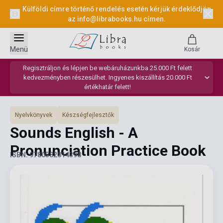
Külföldi címre történő rendelés esetén kérjük érdeklődjön
az
info@librabooks.hu
címen.
Menü
Kosár
Regisztráljon és lépjen be webáruházunkba 25.000 Ft felett
kedvezményben részesülhet. Ingyenes kiszállítás 20.000 Ft
értékhatár felett!
Nyelvkönyvek
Készségfejlesztők
Sounds English - A
Pronunciation Practice Book
ISBN: 9780582014398