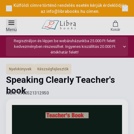
Külföldi címre történő rendelés esetén kérjük érdeklődjön
az
info@librabooks.hu
címen.
Menü
Kosár
Regisztráljon és lépjen be webáruházunkba 25.000 Ft felett
kedvezményben részesülhet. Ingyenes kiszállítás 20.000 Ft
értékhatár felett!
Nyelvkönyvek
Készségfejlesztők
Speaking Clearly Teacher's
book
ISBN: 9780521312950