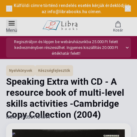
Külföldi címre történő rendelés esetén kérjük érdeklődjön
az
info@librabooks.hu
címen.
Menü
Kosár
Regisztráljon és lépjen be webáruházunkba 25.000 Ft felett
kedvezményben részesülhet. Ingyenes kiszállítás 20.000 Ft
értékhatár felett!
Nyelvkönyvek
Készségfejlesztők
Speaking Extra with CD - A
resource book of multi-level
skills activities -Cambridge
Copy Collection
(2004)
ISBN: 9780521754644