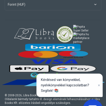
Forint (HUF)
marketplace
partner
Kérdésed van könyvekkel,
×
nyelvkönyvekkel kapcsolatban?
Segítek! 📚
© 2008-
2026
, Libra Books Kft. Minden jog fenntartva.
Oldalaink bármely tartalmi ill. design elemének felhasználásához a Libra
Books Kft. előzetes írásbeli engedélye szükséges.