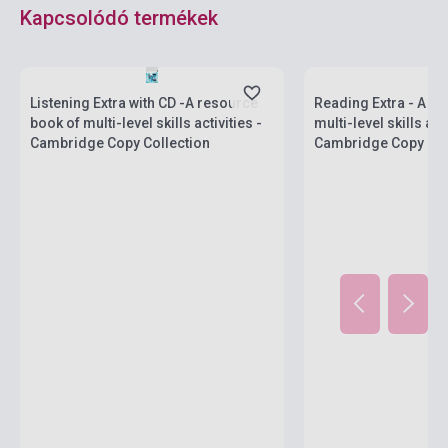
Kapcsolódó termékek
Boltunkban pillanatny
Készlet: 1-10 darab
várható beszerzési id
Listening Extra with CD -A resource
Reading Extra - A r
book of multi-level skills activities -
multi-level skills acti
Cambridge Copy Collection
Cambridge Copy Col