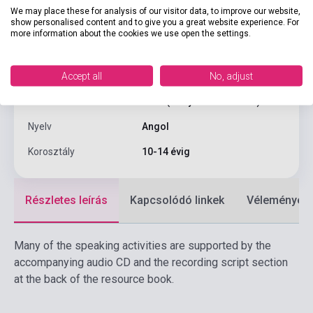
We may place these for analysis of our visitor data, to improve our website,
Kötés
Puhakötés
show personalised content and to give you a great website experience. For
more information about the cookies we use open the settings.
CAMBRIDGE UNIVERSITY
Kiadó
PRESS
Accept all
No, adjust
Kiadási év
2004
Formátum
Pack (Könyv + 1 Audio CD)
Nyelv
Angol
Korosztály
10-14 évig
Részletes leírás
Kapcsolódó linkek
Vélemények
Many of the speaking activities are supported by the
accompanying audio CD and the recording script section
at the back of the resource book.