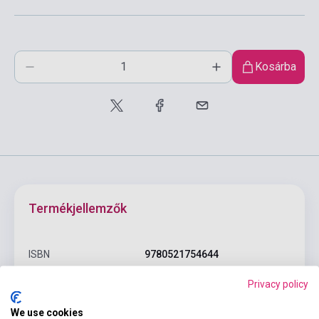
Kosárba
Termékjellemzők
ISBN
9780521754644
Szerző
Mick Gammidge
Privacy policy
Oldalszám
122
We use cookies