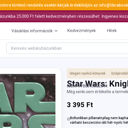
 címre történő rendelés esetén kérjük érdeklődjön az
info@libraboo
ázunkba 25.000 Ft felett kedvezményben részesülhet. Ingyenes kiszáll
Kedvezmények
Hírek
Vásárlási információk
Idegen nyelvű könyvek
Szépiroda
Star Wars: Knig
ISBN: 9780345522641
Még senki sem értékelte a termék
3 395 Ft
Boltunkban pillanatnyilag nem kapha
várható beszerzési idő hét-nyolc hé