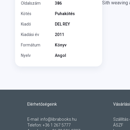
Sith weaving 
Oldalszám
386
Kötés
Puhakötés
Kiadó
DEL REY
Kiadási év
2011
Formátum
Könyv
Nyelv
Angol
Elérhetőségeink
Vásárlási
E-mail:
info@librabooks.hu
Szállítás 
Telefon:
+36 1 267 5777
ÁSZF