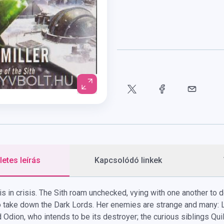
etes leírás
Kapcsolódó linkek
s in crisis. The Sith roam unchecked, vying with one another to d
 take down the Dark Lords. Her enemies are strange and many: L
d Odion, who intends to be its destroyer; the curious siblings Qu