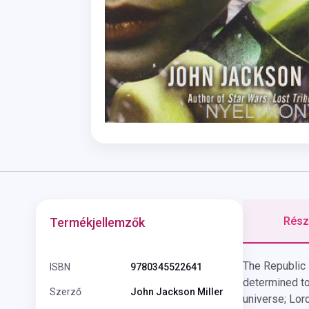
Részl
Termékjellemzők
The Republic i
ISBN
9780345522641
determined to
Szerző
John Jackson Miller
universe; Lor