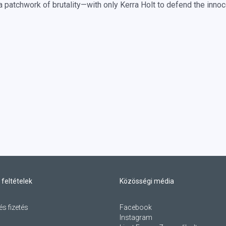
a patchwork of brutality—with only Kerra Holt to defend the inno
 feltételek
Közösségi média
és fizetés
Facebook
Instagram