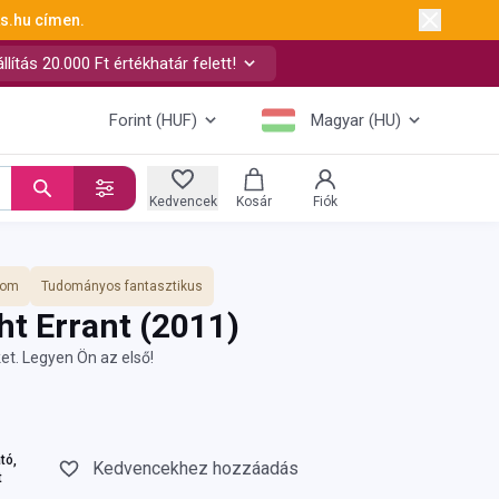
ks.hu
címen.
ítás 20.000 Ft értékhatár felett!
Forint (HUF)
Magyar (HU)
Kedvencek
Kosár
Fiók
lom
Tudományos fantasztikus
ht Errant
(2011)
et. Legyen Ön az első!
tó,
Kedvencekhez hozzáadás
t