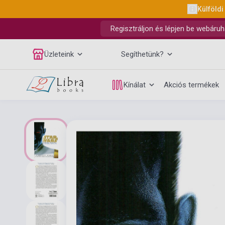
Külföldi
Regisztráljon és lépjen be webáruh
Üzleteink
Segíthetünk?
Kínálat
Akciós termékek