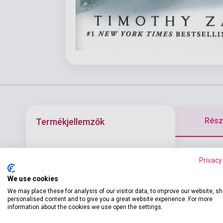
Részl
Termékjellemzők
Since his int
ISBN
9780593872765
Privacy
equal only to 
Szerző
Timothy Zahn
remained myst
We use cookies
military stra
Oldalszám
524
We may place these for analysis of our visitor data, to improve our website, s
personalised content and to give you a great website experience. For more
Kötés
Puhakötés
information about the cookies we use open the settings.