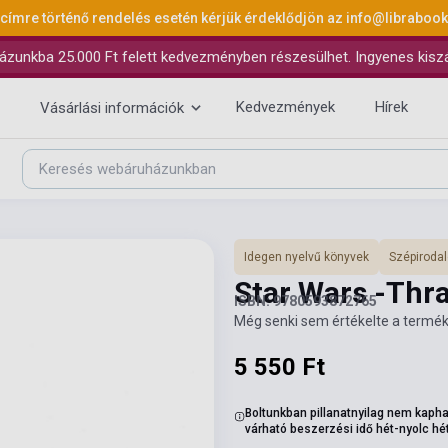
 címre történő rendelés esetén kérjük érdeklődjön az
info@libraboo
ázunkba 25.000 Ft felett kedvezményben részesülhet. Ingyenes kiszáll
Kedvezmények
Hírek
Vásárlási információk
Idegen nyelvű könyvek
Szépiroda
Star Wars -Thr
ISBN: 9780593872765
Még senki sem értékelte a termék
5 550 Ft
Boltunkban pillanatnyilag nem kapha
várható beszerzési idő hét-nyolc hé