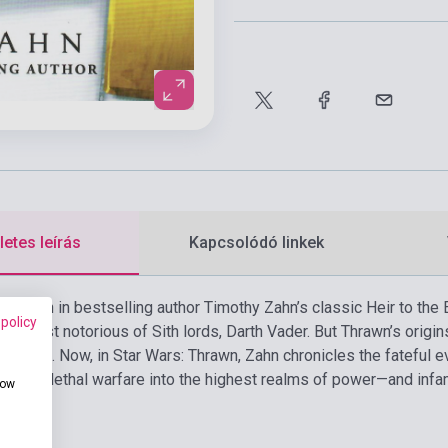
etes leírás
Kapcsolódó linkek
roduction in bestselling author Timothy Zahn’s classic Heir to th
 policy
the most notorious of Sith lords, Darth Vader. But Thrawn’s origin
erious. Now, in Star Wars: Thrawn, Zahn chronicles the fateful e
tegy and lethal warfare into the highest realms of power—and infa
how