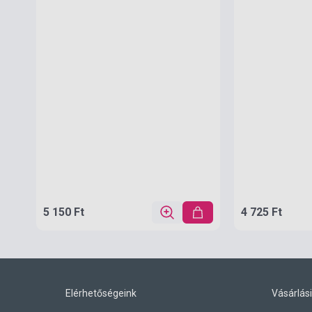
5 150 Ft
4 725 Ft
Elérhetőségeink
Vásárlási