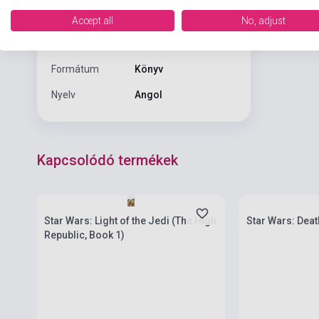
RANDOM HOUSE
Kiadó
WORLDS
Accept all
No, adjust
Kiadási év
2024
Formátum
Könyv
Nyelv
Angol
Kapcsolódó termékek
Boltunkban pilla
Készlet: 1-10 darab
várható beszerz
Star Wars: Light of the Jedi (The High
Star Wars: Dea
Republic, Book 1)