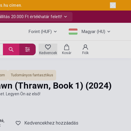
ks.hu
címen.
ítás 20.000 Ft értékhatár felett!
Forint (HUF)
Magyar (HU)
Kedvencek
Kosár
Fiók
lom
Tudományos fantasztikus
awn (Thrawn, Book 1)
(2024)
et. Legyen Ön az első!
tó,
Kedvencekhez hozzáadás
t