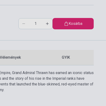
Kosárba
Vélemények
GYIK
e Empire, Grand Admiral Thrawn has earned an iconic status
s and the story of his rise in the Imperial ranks have
vents that launched the blue-skinned, red-eyed master of
my.