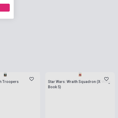
natnyilag nem kapható,
ési idő négy-hat hét
Készlet: 1-10 darab
th Troopers
Star Wars: Wraith Squadron (X-Wing
Book 5)