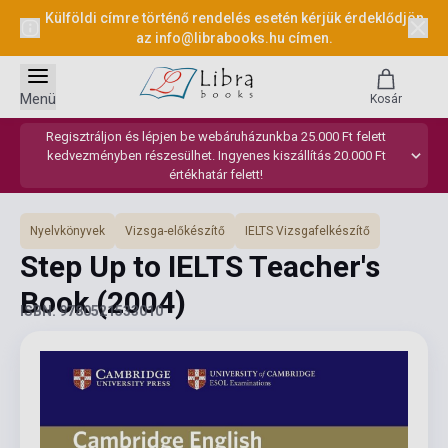
Külföldi címre történő rendelés esetén kérjük érdeklődjön
az
info@librabooks.hu
címen.
Menü
Kosár
Regisztráljon és lépjen be webáruházunkba 25.000 Ft felett
kedvezményben részesülhet. Ingyenes kiszállítás 20.000 Ft
értékhatár felett!
Nyelvkönyvek
Vizsga-előkészítő
IELTS Vizsgafelkészítő
Step Up to IELTS Teacher's
Book
(2004)
ISBN: 9780521533010