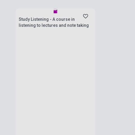
Készlet: 1-10 darab
Study Listening - A course in
listening to lectures and note taking