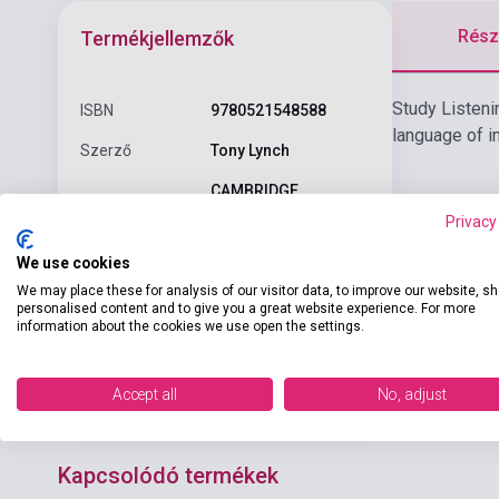
Részl
Termékjellemzők
Study Listeni
ISBN
9780521548588
language of i
Szerző
Tony Lynch
CAMBRIDGE
Kiadó
UNIVERSITY PRESS
Privacy
Kiadási év
2004
We use cookies
We may place these for analysis of our visitor data, to improve our website, s
Kiadás sorszám
2
personalised content and to give you a great website experience. For more
information about the cookies we use open the settings.
Formátum
Audio CD
Nyelv
Angol
Accept all
No, adjust
Kapcsolódó termékek