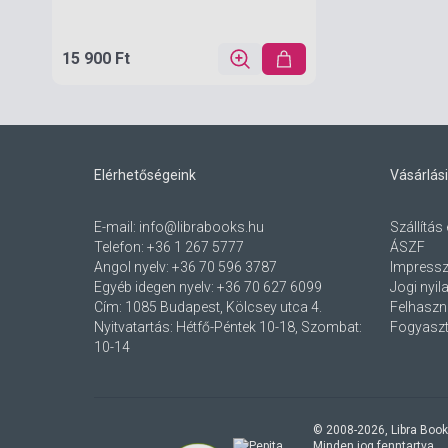
15 900 Ft
Elérhetőségeink
Vásárlási
E-mail:
info@librabooks.hu
Szállítás 
Telefon:
+36 1 267 5777
ÁSZF
Angol nyelv:
+36 70 596 3787
Impress
Egyéb idegen nyelv:
+36 70 627 6099
Jogi nyil
Cím:
1085 Budapest, Kölcsey utca 4.
Felhaszná
Nyitvatartás: Hétfő-Péntek 10-18, Szombat:
Fogyaszt
10-14
© 2008-
2026
, Libra Book
Minden jog fenntartva.