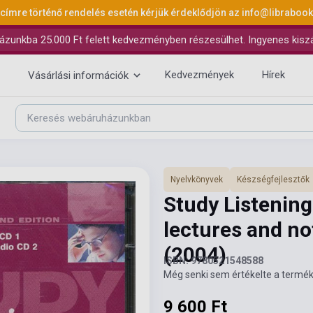
 címre történő rendelés esetén kérjük érdeklődjön az
info@libraboo
ázunkba 25.000 Ft felett kedvezményben részesülhet. Ingyenes kiszáll
Kedvezmények
Hírek
Vásárlási információk
Nyelvkönyvek
Készségfejlesztők
Study Listening 
lectures and no
(2004)
ISBN: 9780521548588
Még senki sem értékelte a termék
9 600 Ft