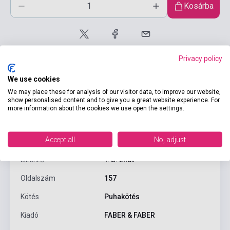
Kosárba
Privacy policy
We use cookies
We may place these for analysis of our visitor data, to improve our website,
show personalised content and to give you a great website experience. For
Termékjellemzők
more information about the cookies we use open the settings.
Accept all
No, adjust
ISBN
9780571063277
Szerző
T. S. Eliot
Oldalszám
157
Kötés
Puhakötés
Kiadó
FABER & FABER