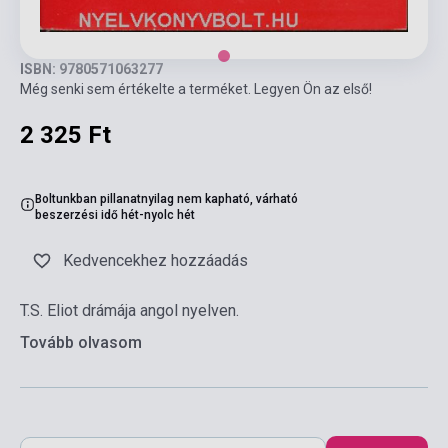
ISBN: 9780571063277
Még senki sem értékelte a terméket. Legyen Ön az első!
2 325 Ft
Boltunkban pillanatnyilag nem kapható, várható
beszerzési idő hét-nyolc hét
Kedvencekhez hozzáadás
T.S. Eliot drámája angol nyelven.
Tovább olvasom