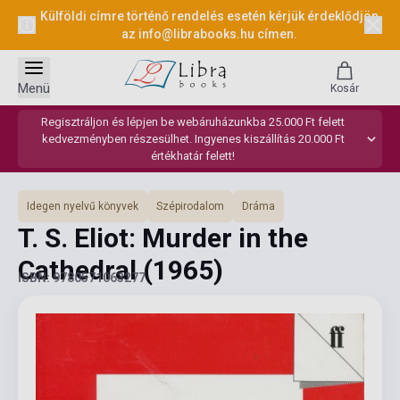
Külföldi címre történő rendelés esetén kérjük érdeklődjön
az
info@librabooks.hu
címen.
Menü
Kosár
Regisztráljon és lépjen be webáruházunkba 25.000 Ft felett
kedvezményben részesülhet. Ingyenes kiszállítás 20.000 Ft
értékhatár felett!
Idegen nyelvű könyvek
Szépirodalom
Dráma
T. S. Eliot: Murder in the
Cathedral
(1965)
ISBN: 9780571063277