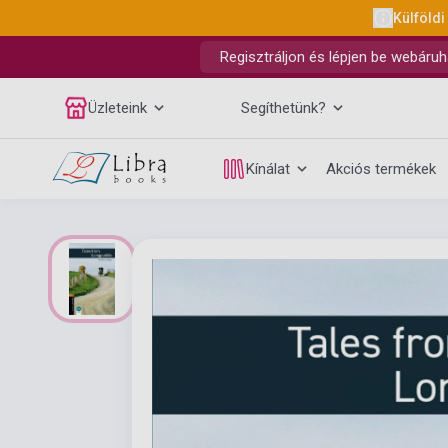
Külföldi
Regisztráljon és lépjen be webáruh
Üzleteink
Segíthetünk?
Kínálat
Akciós termékek