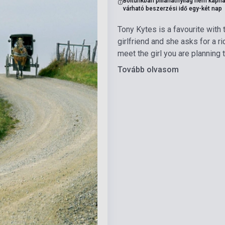
Boltunkban pillanatnyilag nem kapha
várható beszerzési idő egy-két nap
Tony Kytes is a favourite with t
girlfriend and she asks for a 
meet the girl you are planning 
Tovább olvasom