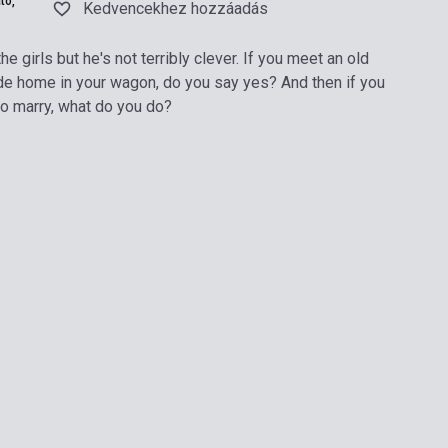
tó,
Kedvencekhez hozzáadás
he girls but he's not terribly clever. If you meet an old
ride home in your wagon, do you say yes? And then if you
to marry, what do you do?