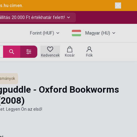
ks.hu
címen.
ítás 20.000 Ft értékhatár felett!
Forint (HUF)
Magyar (HU)
Kedvencek
Kosár
Fiók
vasmányok
gpuddle - Oxford Bookworms
(2008)
et. Legyen Ön az első!