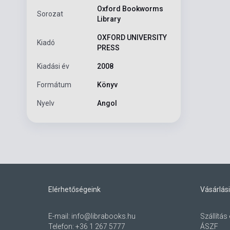
Oxford Bookworms
Sorozat
Library
OXFORD UNIVERSITY
Kiadó
PRESS
Kiadási év
2008
Formátum
Könyv
Nyelv
Angol
Elérhetőségeink
Vásárlási
E-mail:
info@librabooks.hu
Szállítás 
Telefon:
+36 1 267 5777
ÁSZF