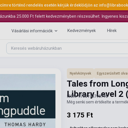
 címre történő rendelés esetén kérjük érdeklődjön az
info@libraboo
ázunkba 25.000 Ft felett kedvezményben részesülhet. Ingyenes kiszáll
Kedvezmények
Hírek
Vásárlási információk
Nyelvkönyvek
Egyszerűsített ol
Tales from Lon
Library Level 2
ISBN: 9780194790796
Még senki sem értékelte a termék
3 175 Ft