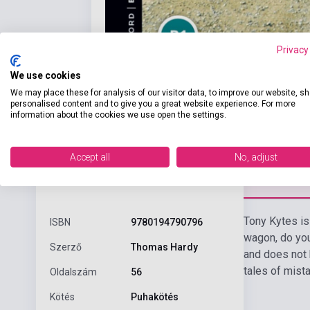
Privacy
We use cookies
We may place these for analysis of our visitor data, to improve our website, s
personalised content and to give you a great website experience. For more
information about the cookies we use open the settings.
Accept all
No, adjust
Részl
Termékjellemzők
Tony Kytes is 
ISBN
9780194790796
wagon, do you
Szerző
Thomas Hardy
and does not 
tales of mist
Oldalszám
56
Kötés
Puhakötés