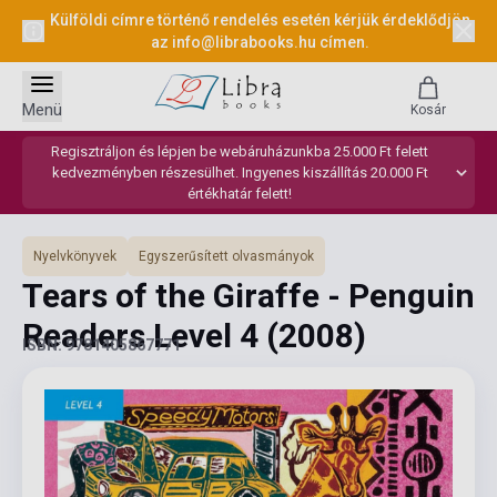
Külföldi címre történő rendelés esetén kérjük érdeklődjön
az
info@librabooks.hu
címen.
Menü
Kosár
Regisztráljon és lépjen be webáruházunkba 25.000 Ft felett
kedvezményben részesülhet. Ingyenes kiszállítás 20.000 Ft
értékhatár felett!
Nyelvkönyvek
Egyszerűsített olvasmányok
Tears of the Giraffe - Penguin
Readers Level 4
(2008)
ISBN: 9781405867771