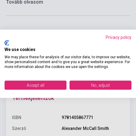
Tovább olvasom
Kosárba
Privacy policy
We use cookies
We may place these for analysis of our visitor data, to improve our website,
show personalised content and to give you a great website experience. For
more information about the cookies we use open the settings.
Accept all
No, adjust
Termékjellemzők
ISBN
9781405867771
Szerző
Alexander McCall Smith