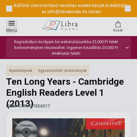
Külföldi címre történő rendelés esetén kérjük érdeklődjön
az
info@librabooks.hu
címen.
Menü
Kosár
Regisztráljon és lépjen be webáruházunkba 25.000 Ft felett
kedvezményben részesülhet. Ingyenes kiszállítás 20.000 Ft
értékhatár felett!
Nyelvkönyvek
Egyszerűsített olvasmányok
Ten Long Years - Cambridge
English Readers Level 1
(2013)
ISBN: 9781107656017