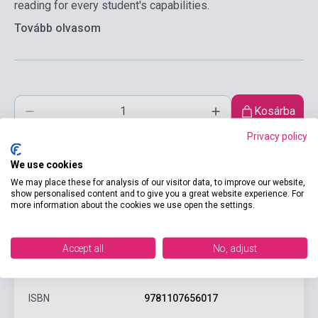
reading for every student's capabilities.
Tovább olvasom
Kosárba
Privacy policy
We use cookies
We may place these for analysis of our visitor data, to improve our website,
show personalised content and to give you a great website experience. For
more information about the cookies we use open the settings.
Accept all
No, adjust
Termékjellemzők
ISBN
9781107656017