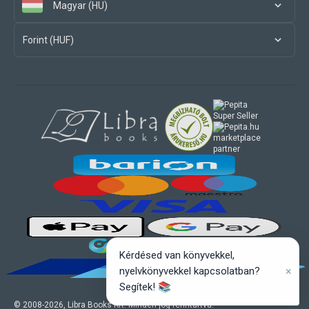
Magyar (HU)
Forint (HUF)
marketplace
partner
Kérdésed van könyvekkel,
×
nyelvkönyvekkel kapcsolatban?
Segítek! 📚
© 2008-
2026
, Libra Books Kft. Minden jog fenntartva.