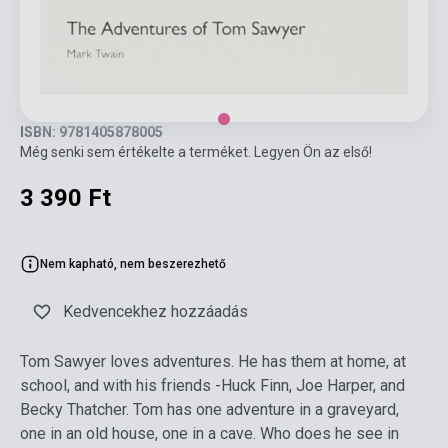
ISBN: 9781405878005
Még senki sem értékelte a terméket. Legyen Ön az első!
3 390 Ft
Nem kapható, nem beszerezhető
Kedvencekhez hozzáadás
Tom Sawyer loves adventures. He has them at home, at
school, and with his friends -Huck Finn, Joe Harper, and
Becky Thatcher. Tom has one adventure in a graveyard,
one in an old house, one in a cave. Who does he see in