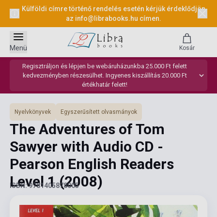
Külföldi címre történő rendelés esetén kérjük érdeklődjön
az
info@librabooks.hu
címen.
Menü
Kosár
Regisztráljon és lépjen be webáruházunkba 25.000 Ft felett
kedvezményben részesülhet. Ingyenes kiszállítás 20.000 Ft
értékhatár felett!
Nyelvkönyvek
Egyszerűsített olvasmányok
The Adventures of Tom
Sawyer with Audio CD -
Pearson English Readers
Level 1
(2008)
ISBN: 9781405878005