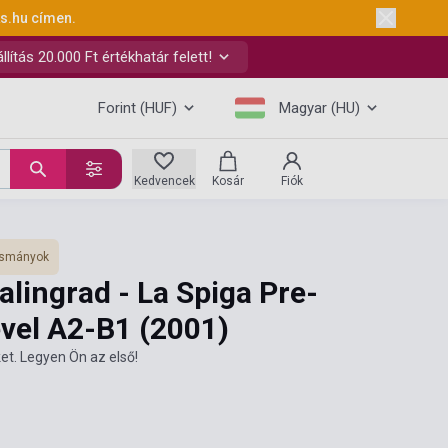
ks.hu
címen.
ítás 20.000 Ft értékhatár felett!
Forint (HUF)
Magyar (HU)
Kedvencek
Kosár
Fiók
vasmányok
alingrad - La Spiga Pre-
evel A2-B1
(2001)
et. Legyen Ön az első!