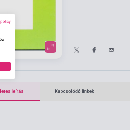
 policy
how
etes leírás
Kapcsolódó linkek