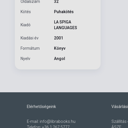
Oldalszám
32
Kötés
Puhakötés
LA SPIGA
Kiadó
LANGUAGES
Kiadási év
2001
Formátum
Könyv
Nyelv
Angol
Elérhetőségeink
Vásárlási
E-mail:
info@librabooks.hu
Szállítás 
Telefon:
+36 1 267 5777
ÁSZF