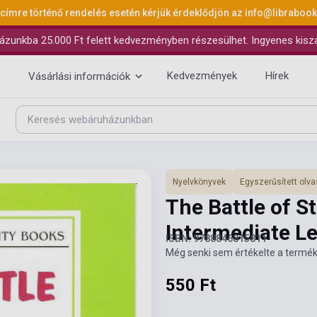
 címre történő rendelés esetén kérjük érdeklődjön az
info@libraboo
ázunkba 25.000 Ft felett kedvezményben részesülhet. Ingyenes kiszáll
Kedvezmények
Hírek
Vásárlási információk
Nyelvkönyvek
Egyszerűsített ol
The Battle of St
Intermediate L
ISBN: 9788846815811
Még senki sem értékelte a termék
550 Ft