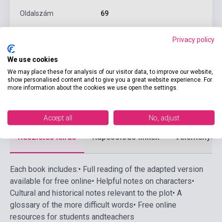
Oldalszám
69
Kötés
Puhakötés
Privacy policy
Kiadó
HARPER COLLINS PUBLISHERS
We use cookies
Kiadási év
2017
We may place these for analysis of our visitor data, to improve our website,
show personalised content and to give you a great website experience. For
Formátum
Könyv + Online Hanganyag
more information about the cookies we use open the settings.
Nyelv
Angol
Accept all
No, adjust
Részletes leírás
Kapcsolódó linkek
Vélemények
Each book includes:
• Full reading of the adapted version
available for free online
• Helpful notes on characters
•
Cultural and historical notes relevant to the plot
• A
glossary of the more difficult words
• Free online
resources for students andteachers