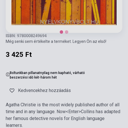
ISBN: 9780008249694
Még senki sem értékelte a terméket. Legyen Ön az első!
3 425 Ft
Boltunkban pillanatnyilag nem kapható, várható
beszerzési idő két-három hét
Kedvencekhez hozzáadás
Agatha Christie is the most widely published author of all
time and in any language. Now<Enter>Collins has adapted
her famous detective novels for English language
learners.