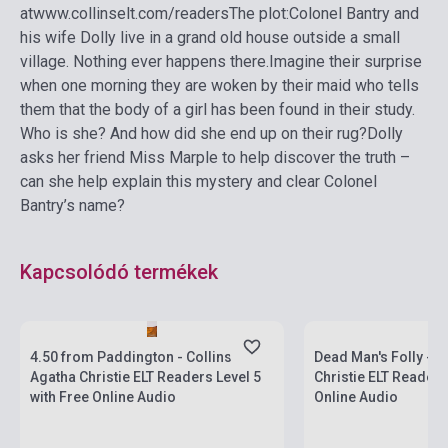
at
www.collinselt.com/readers
The plot:
Colonel Bantry and
his wife Dolly live in a grand old house outside a small
village. Nothing ever happens there.
Imagine their surprise
when one morning they are woken by their maid who tells
them that the body of a girl has been found in their study.
Who is she? And how did she end up on their rug?
Dolly
asks her friend Miss Marple to help discover the truth –
can she help explain this mystery and clear Colonel
Bantry’s name?
Kapcsolódó termékek
Készlet: 1-10 darab
Készlet: 1-10 darab
4.50 from Paddington - Collins
Dead Man's Folly - C
Agatha Christie ELT Readers Level 5
Christie ELT Readers
with Free Online Audio
Online Audio