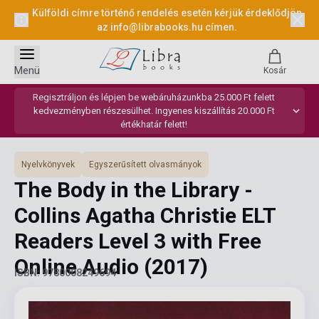
Külföldi címre történő rendelés esetén kérjük érdeklődjön
az
info@librabooks.hu
címen.
Menü
Kosár
Regisztráljon és lépjen be webáruházunkba 25.000 Ft felett
kedvezményben részesülhet. Ingyenes kiszállítás 20.000 Ft
értékhatár felett!
Nyelvkönyvek
Egyszerűsített olvasmányok
The Body in the Library -
Collins Agatha Christie ELT
Readers Level 3 with Free
Online Audio
(2017)
ISBN: 9780008249694