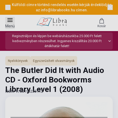
Külföldi címre történő rendelés esetén kérjük érdeklődjön
az
info@librabooks.hu
címen.
Menü
Kosár
Regisztráljon és lépjen be webáruházunkba 25.000 Ft felett
kedvezményben részesülhet. Ingyenes kiszállítás 20.000 Ft
értékhatár felett!
Nyelvkönyvek
Egyszerűsített olvasmányok
The Butler Did It with Audio
CD - Oxford Bookworms
Library Level 1
(2008)
ISBN: 9780194235112