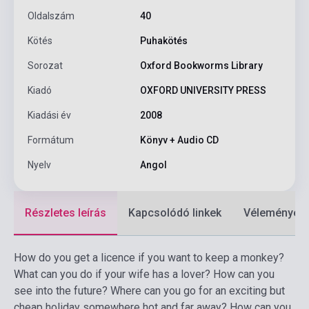
Oldalszám
40
Kötés
Puhakötés
Sorozat
Oxford Bookworms Library
Kiadó
OXFORD UNIVERSITY PRESS
Kiadási év
2008
Formátum
Könyv + Audio CD
Nyelv
Angol
Részletes leírás
Kapcsolódó linkek
Vélemények
How do you get a licence if you want to keep a monkey?
What can you do if your wife has a lover? How can you
see into the future? Where can you go for an exciting but
cheap holiday somewhere hot and far away? How can you