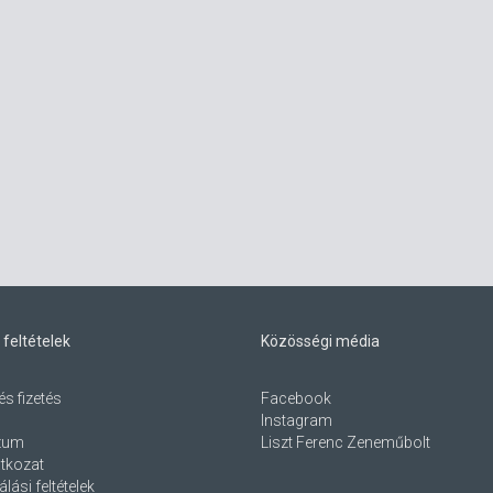
 feltételek
Közösségi média
és fizetés
Facebook
Instagram
zum
Liszt Ferenc Zeneműbolt
atkozat
lási feltételek