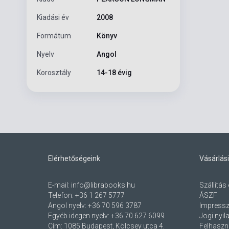
Kiadási év
2008
Formátum
Könyv
Nyelv
Angol
Korosztály
14-18 évig
Elérhetőségeink
Vásárlási
E-mail:
info@librabooks.hu
Szállítás 
Telefon:
+36 1 267 5777
ÁSZF
Angol nyelv:
+36 70 596 3787
Impress
Egyéb idegen nyelv:
+36 70 627 6099
Jogi nyil
Cím:
1085 Budapest, Kölcsey utca 4.
Felhaszná