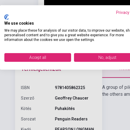
Privacy
We use cookies
We may place these for analysis of our visitor data, to improve our website, s
personalised content and to give you a great website experience. For more
information about the cookies we use open the settings.
Accept all
No, adjust
Részl
Termékjellemzők
A group of pil
ISBN
9781405862325
the others am
Szerző
Geoffrey Chaucer
Kötés
Puhakötés
Sorozat
Penguin Readers
Kiadó
PEARSON LONGMAN