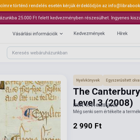
 címre történő rendelés esetén kérjük érdeklődjön az
info@libraboo
ázunkba 25.000 Ft felett kedvezményben részesülhet. Ingyenes kiszáll
Kedvezmények
Hírek
Vásárlási információk
Nyelvkönyvek
Egyszerűsített ol
The Canterbury
Level 3
(2008)
ISBN: 9781405862325
Még senki sem értékelte a termék
2 990 Ft