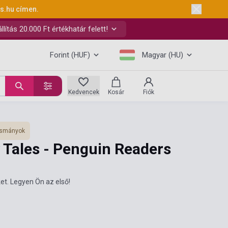
ks.hu
címen.
ítás 20.000 Ft értékhatár felett!
Forint (HUF)
Magyar (HU)
Kedvencek
Kosár
Fiók
vasmányok
 Tales - Penguin Readers
et. Legyen Ön az első!