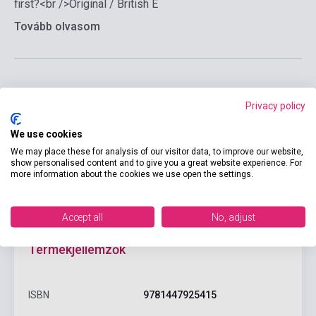
first?<br />Original / British E
Tovább olvasom
Privacy policy
Kosárba
We use cookies
We may place these for analysis of our visitor data, to improve our website,
show personalised content and to give you a great website experience. For
more information about the cookies we use open the settings.
Accept all
No, adjust
Termékjellemzők
ISBN
9781447925415