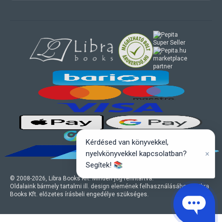
marketplace
partner
Kérdésed van könyvekkel,
×
nyelvkönyvekkel kapcsolatban?
Segítek! 📚
© 2008-
2026
, Libra Books Kft. Minden jog fenntartva.
Oldalaink bármely tartalmi ill. design elemének felhasználásához a Libra
Books Kft. előzetes írásbeli engedélye szükséges.