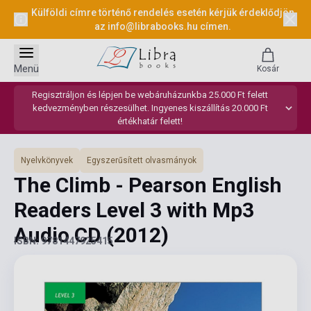
Külföldi címre történő rendelés esetén kérjük érdeklődjön
az
info@librabooks.hu
címen.
Menü
Kosár
Regisztráljon és lépjen be webáruházunkba 25.000 Ft felett
kedvezményben részesülhet. Ingyenes kiszállítás 20.000 Ft
értékhatár felett!
Nyelvkönyvek
Egyszerűsített olvasmányok
The Climb - Pearson English
Readers Level 3 with Mp3
Audio CD
(2012)
ISBN: 9781447925415