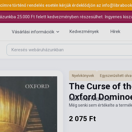
 címre történő rendelés esetén kérjük érdeklődjön az
info@libraboo
ázunkba 25.000 Ft felett kedvezményben részesülhet. Ingyenes kiszáll
Kedvezmények
Hírek
Vásárlási információk
Nyelvkönyvek
Egyszerűsített ol
The Curse of t
Oxford Dominoe
ISBN: 9780194247245
Még senki sem értékelte a termék
2 075 Ft