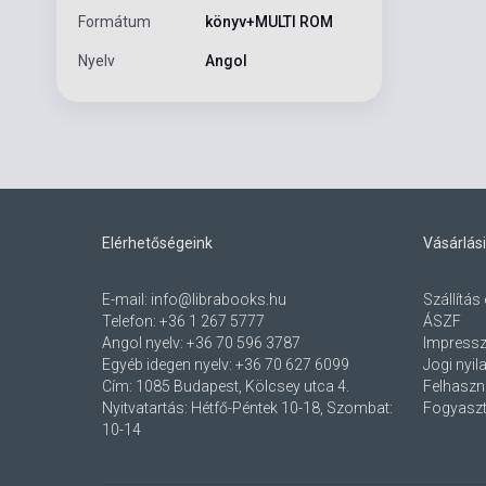
Formátum
könyv+MULTI ROM
Nyelv
Angol
Elérhetőségeink
Vásárlási
E-mail:
info@librabooks.hu
Szállítás 
Telefon:
+36 1 267 5777
ÁSZF
Angol nyelv:
+36 70 596 3787
Impress
Egyéb idegen nyelv:
+36 70 627 6099
Jogi nyil
Cím:
1085 Budapest, Kölcsey utca 4.
Felhaszná
Nyitvatartás: Hétfő-Péntek 10-18, Szombat:
Fogyaszt
10-14