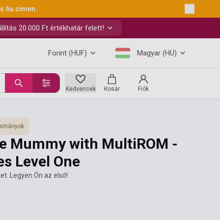
ks.hu
címen.
ítás 20.000 Ft értékhatár felett!
Forint (HUF)
Magyar (HU)
Kedvencek
Kosár
Fiók
vasmányok
he Mummy with MultiROM -
s Level One
et. Legyen Ön az első!