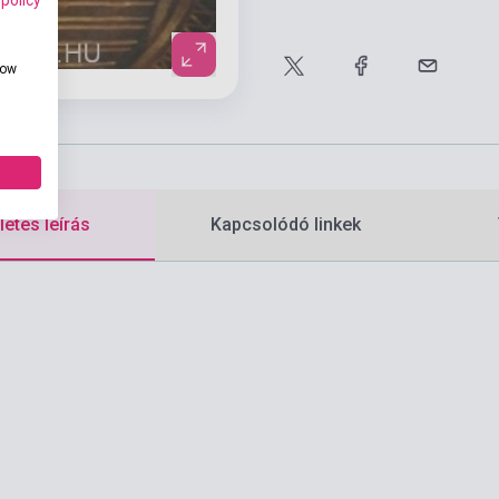
how
etes leírás
Kapcsolódó linkek