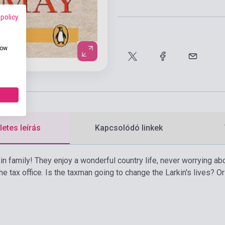
 policy
how
etes leírás
Kapcsolódó linkek
in family! They enjoy a wonderful country life, never worrying abo
he tax office. Is the taxman going to change the Larkin's lives? Or