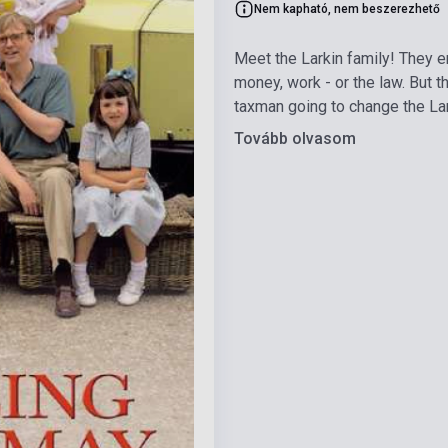
Nem kapható, nem beszerezhető
Meet the Larkin family! They e
money, work - or the law. But th
taxman going to change the Lark
Tovább olvasom