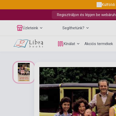
Külföldi
Regisztráljon és lépjen be webáruh
Üzleteink
Segíthetünk?
Kínálat
Akciós termékek