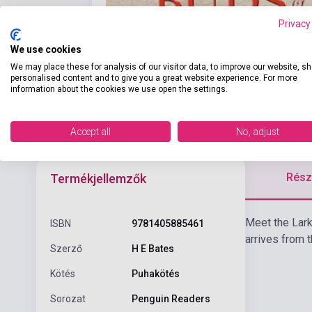
Privacy
We use cookies
We may place these for analysis of our visitor data, to improve our website, s
personalised content and to give you a great website experience. For more
information about the cookies we use open the settings.
Accept all
No, adjust
Részl
Termékjellemzők
Meet the Lark
ISBN
9781405885461
arrives from t
Szerző
H E Bates
Kötés
Puhakötés
Sorozat
Penguin Readers