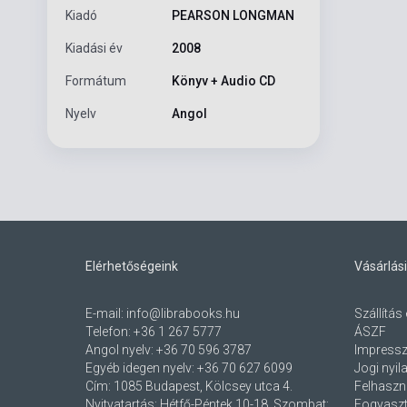
Kiadó
PEARSON LONGMAN
Kiadási év
2008
Formátum
Könyv + Audio CD
Nyelv
Angol
Elérhetőségeink
Vásárlási
E-mail:
info@librabooks.hu
Szállítás 
Telefon:
+36 1 267 5777
ÁSZF
Angol nyelv:
+36 70 596 3787
Impress
Egyéb idegen nyelv:
+36 70 627 6099
Jogi nyil
Cím:
1085 Budapest, Kölcsey utca 4.
Felhaszná
Nyitvatartás: Hétfő-Péntek 10-18, Szombat:
Fogyaszt