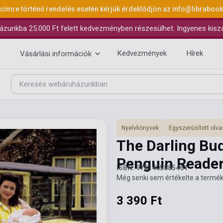
 címre történő rendelés esetén kérjük érdeklődjön az
info@libraboo
ázunkba 25.000 Ft felett kedvezményben részesülhet. Ingyenes kiszáll
Kedvezmények
Hírek
Vásárlási információk
Nyelvkönyvek
Egyszerűsített ol
The Darling Bud
Penguin Reader
ISBN: 9781405885461
Még senki sem értékelte a termék
3 390 Ft