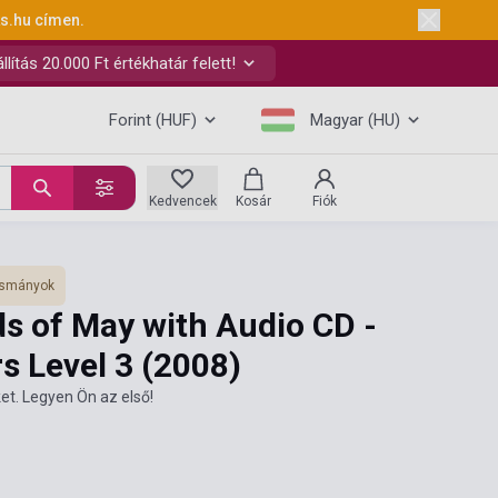
ks.hu
címen.
ítás 20.000 Ft értékhatár felett!
Forint (HUF)
Magyar (HU)
Kedvencek
Kosár
Fiók
vasmányok
s of May with Audio CD -
s Level 3
(2008)
et. Legyen Ön az első!