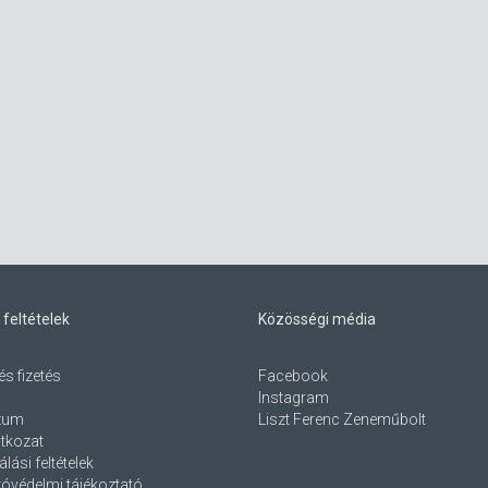
 feltételek
Közösségi média
és fizetés
Facebook
Instagram
zum
Liszt Ferenc Zeneműbolt
atkozat
lási feltételek
óvédelmi tájékoztató