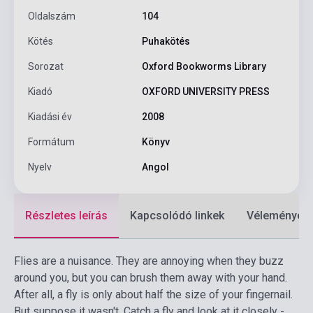
Oldalszám
104
Kötés
Puhakötés
Sorozat
Oxford Bookworms Library
Kiadó
OXFORD UNIVERSITY PRESS
Kiadási év
2008
Formátum
Könyv
Nyelv
Angol
Részletes leírás
Kapcsolódó linkek
Vélemények
Flies are a nuisance. They are annoying when they buzz
around you, but you can brush them away with your hand.
After all, a fly is only about half the size of your fingernail.
But suppose it wasn't. Catch a fly and look at it closely -