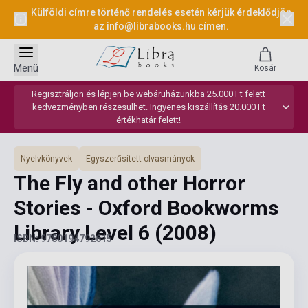
Külföldi címre történő rendelés esetén kérjük érdeklődjön
az
info@librabooks.hu
címen.
Menü
Kosár
Regisztráljon és lépjen be webáruházunkba 25.000 Ft felett
kedvezményben részesülhet. Ingyenes kiszállítás 20.000 Ft
értékhatár felett!
Nyelvkönyvek
Egyszerűsített olvasmányok
The Fly and other Horror
Stories - Oxford Bookworms
Library Level 6
(2008)
ISBN: 9780194792615