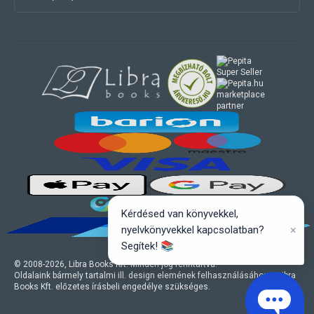
marketplace
partner
Kérdésed van könyvekkel,
×
nyelvkönyvekkel kapcsolatban?
Segítek! 📚
© 2008-
2026
, Libra Books Kft. Minden jog fenntartva.
Oldalaink bármely tartalmi ill. design elemének felhasználásához a Libra
Books Kft. előzetes írásbeli engedélye szükséges.