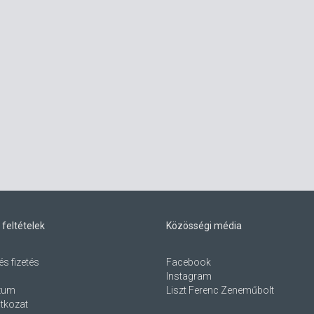
 feltételek
Közösségi média
és fizetés
Facebook
Instagram
zum
Liszt Ferenc Zeneműbolt
atkozat