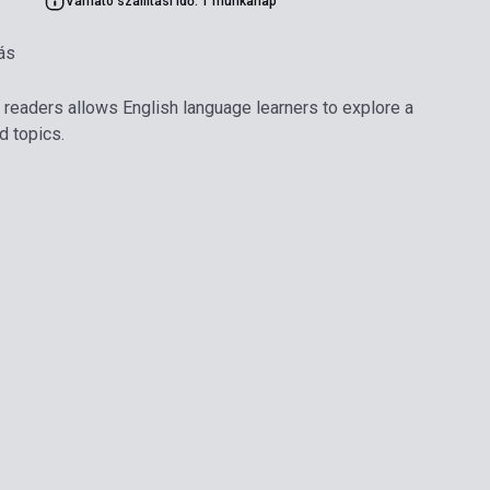
Várható szállítási idő: 1 munkanap
ás
l readers allows English language learners to explore a
d topics.