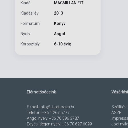
Kiadó
MACMILLAN ELT
Kiadási év
2013
Formátum
Könyv
Nyelv
Angol
Korosztály
6-10 évig
Elérhetőségeink
Vásárlási
E-mail:
info@librabooks.hu
Szállítás 
Telefon:
+36 1 267 5777
ÁSZF
Angol nyelv:
+36 70 596 3787
Impress
Egyéb idegen nyelv:
+36 70 627 6099
Jogi nyil