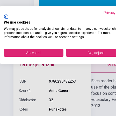
Privacy
We use cookies
We may place these for analysis of our visitor data, to improve our website, s
personalised content and to give you a great website experience. For more
information about the cookies we use open the settings.
Accept all
No, adjust
Részl
Termékjellemzők
Each reader h
ISBN
9780230432253
use of the pl
Szerző
Anita Ganeri
focus on cont
vocabulary Fr
Oldalszám
32
2013
Kötés
Puhakötés