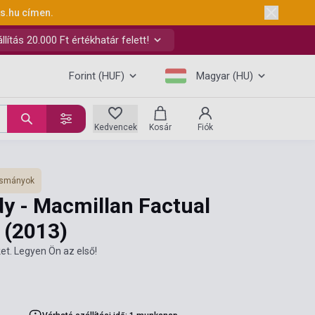
ks.hu
címen.
ítás 20.000 Ft értékhatár felett!
Forint (HUF)
Magyar (HU)
Kedvencek
Kosár
Fiók
vasmányok
 - Macmillan Factual
4
(2013)
et. Legyen Ön az első!