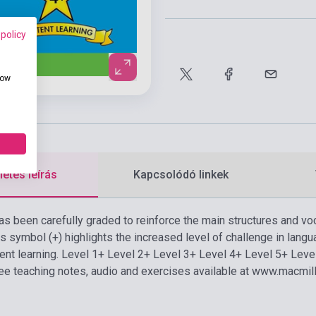
 policy
how
etes leírás
Kapcsolódó linkek
as been carefully graded to reinforce the main structures and v
us symbol (+) highlights the increased level of challenge in lang
ent learning. Level 1+ Level 2+ Level 3+ Level 4+ Level 5+ Leve
ee teaching notes, audio and exercises available at www.macmil