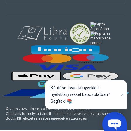
marketplace
partner
Kérdésed van könyvekkel,
×
nyelvkönyvekkel kapcsolatban?
Segítek! 📚
© 2008-
2026
, Libra Books Kft. Minden jog fenntartva.
Oldalaink bármely tartalmi ill. design elemének felhasználásához a Libra
Books Kft. előzetes írásbeli engedélye szükséges.