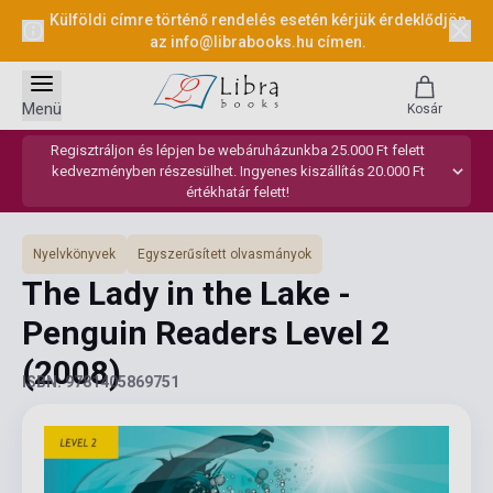
Külföldi címre történő rendelés esetén kérjük érdeklődjön
az
info@librabooks.hu
címen.
Menü
Kosár
Regisztráljon és lépjen be webáruházunkba 25.000 Ft felett
kedvezményben részesülhet. Ingyenes kiszállítás 20.000 Ft
értékhatár felett!
Nyelvkönyvek
Egyszerűsített olvasmányok
The Lady in the Lake -
Penguin Readers Level 2
(2008)
ISBN: 9781405869751