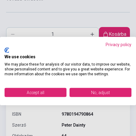
Kosárba
Privacy policy
We use cookies
We may place these for analysis of our visitor data, to improve our website,
show personalised content and to give you a great website experience. For
more information about the cookies we use open the settings.
Accept all
No, adjust
Termékjellemzők
ISBN
9780194790864
Szerző
Peter Dainty