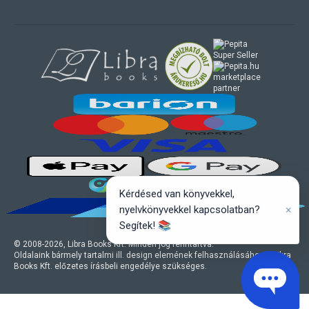
marketplace
partner
Kérdésed van könyvekkel,
×
nyelvkönyvekkel kapcsolatban?
Segítek! 📚
© 2008-
2026
, Libra Books Kft. Minden jog fenntartva.
Oldalaink bármely tartalmi ill. design elemének felhasználásához a Libra
Books Kft. előzetes írásbeli engedélye szükséges.