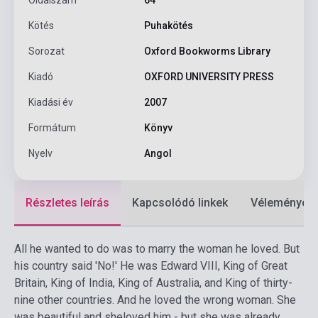
Oldalszám
64
Kötés
Puhakötés
Sorozat
Oxford Bookworms Library
Kiadó
OXFORD UNIVERSITY PRESS
Kiadási év
2007
Formátum
Könyv
Nyelv
Angol
Részletes leírás
Kapcsolódó linkek
Vélemények
All he wanted to do was to marry the woman he loved. But
his country said 'No!' He was Edward VIII, King of Great
Britain, King of India, King of Australia, and King of thirty-
nine other countries. And he loved the wrong woman. She
was beautiful and sheloved him - but she was already