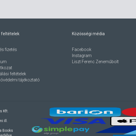
 feltételek
Közösségi média
és fizetés
Facebook
Instagram
zum
Liszt Ferenc Zeneműbolt
atkozat
lási feltételek
óvédelmi tájékoztató
s Kft.
 ill.
ra Books
ngedélye