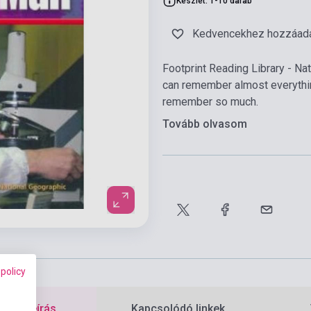
Készlet: 1-10 darab
Kedvencekhez hozzáad
Footprint Reading Library - N
can remember almost everythin
remember so much.
Tovább olvasom
 policy
etes leírás
Kapcsolódó linkek