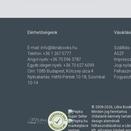
Elérhetőségeink
Vásárlási
E-mail:
info@librabooks.hu
Szállítás 
Telefon:
+36 1 267 5777
ÁSZF
Angol nyelv:
+36 70 596 3787
Impress
Egyéb idegen nyelv:
+36 70 627 6099
Jogi nyil
Cím:
1085 Budapest, Kölcsey utca 4.
Felhaszná
Nyitvatartás: Hétfő-Péntek 10-18, Szombat:
Fogyaszt
10-14
© 2008-
2026
, Libra Book
Minden jog fenntartva.
Oldalaink bármely tartalmi
design elemének
marketplace
felhasználásához a Lib
partner
Kft. előzetes írásbeli e