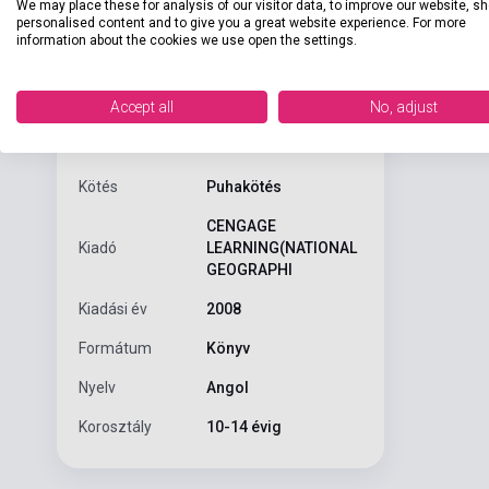
We may place these for analysis of our visitor data, to improve our website, s
personalised content and to give you a great website experience. For more
information about the cookies we use open the settings.
Gianni Golfer
ISBN
9781424010714
environment i
Accept all
No, adjust
Szerző
Rob Waring
Oldalszám
24
Kötés
Puhakötés
CENGAGE
Kiadó
LEARNING(NATIONAL
GEOGRAPHI
Kiadási év
2008
Formátum
Könyv
Nyelv
Angol
Korosztály
10-14 évig