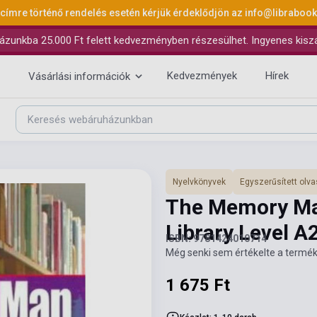
 címre történő rendelés esetén kérjük érdeklődjön az
info@libraboo
ázunkba 25.000 Ft felett kedvezményben részesülhet. Ingyenes kiszáll
Kedvezmények
Hírek
Vásárlási információk
Nyelvkönyvek
Egyszerűsített ol
The Memory Man
Library Level A
ISBN: 9781424010714
Még senki sem értékelte a termék
1 675 Ft