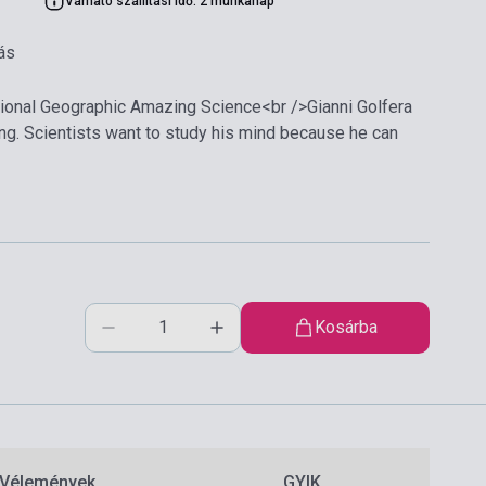
Várható szállítási idő: 2 munkanap
ás
ational Geographic Amazing Science<br />Gianni Golfera
g. Scientists want to study his mind because he can
Kosárba
Vélemények
GYIK