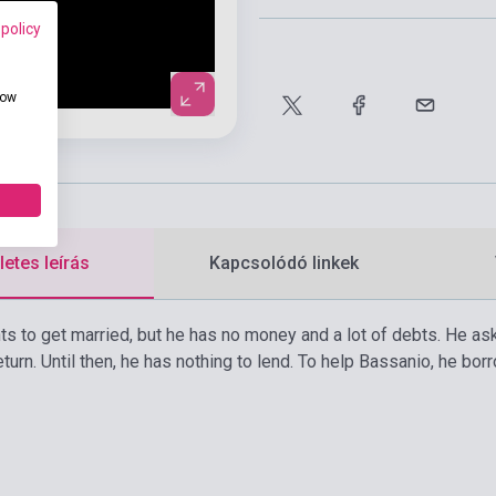
 policy
how
etes leírás
Kapcsolódó linkek
s to get married, but he has no money and a lot of debts. He asks 
return. Until then, he has nothing to lend. To help Bassanio, he 