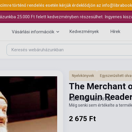
 címre történő rendelés esetén kérjük érdeklődjön az
info@libraboo
ázunkba 25.000 Ft felett kedvezményben részesülhet. Ingyenes kiszáll
Kedvezmények
Hírek
Vásárlási információk
Nyelvkönyvek
Egyszerűsített ol
The Merchant o
Penguin Reader
ISBN: 9781405879705
Még senki sem értékelte a termék
2 675 Ft