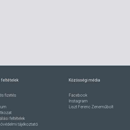
 feltételek
Közösségi média
és fizetés
Facebook
Instagram
zum
Liszt Ferenc Zeneműbolt
atkozat
lási feltételek
óvédelmi tájékoztató