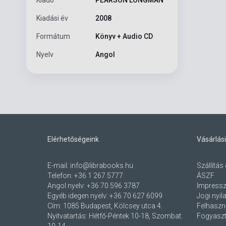
Kiadási év
2008
Formátum
Könyv + Audio CD
Nyelv
Angol
Elérhetőségeink
Vásárlási
E-mail:
info@librabooks.hu
Szállítás 
Telefon:
+36 1 267 5777
ÁSZF
Angol nyelv:
+36 70 596 3787
Impress
Egyéb idegen nyelv:
+36 70 627 6099
Jogi nyil
Cím:
1085 Budapest, Kölcsey utca 4.
Felhaszná
Nyitvatartás: Hétfő-Péntek 10-18, Szombat:
Fogyaszt
10-14