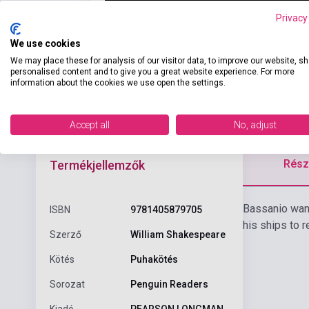
Privacy
We use cookies
We may place these for analysis of our visitor data, to improve our website, s
personalised content and to give you a great website experience. For more
information about the cookies we use open the settings.
Accept all
No, adjust
Részl
Termékjellemzők
Bassanio want
ISBN
9781405879705
his ships to 
Szerző
William Shakespeare
Kötés
Puhakötés
Sorozat
Penguin Readers
Kiadó
PEARSON LONGMAN