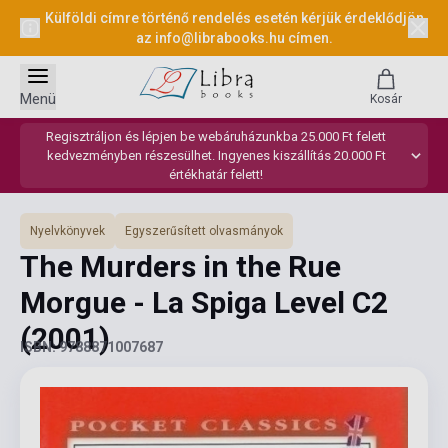
Külföldi címre történő rendelés esetén kérjük érdeklődjön
az
info@librabooks.hu
címen.
Menü
Kosár
Regisztráljon és lépjen be webáruházunkba 25.000 Ft felett
kedvezményben részesülhet. Ingyenes kiszállítás 20.000 Ft
értékhatár felett!
Nyelvkönyvek
Egyszerűsített olvasmányok
The Murders in the Rue
Morgue - La Spiga Level C2
(2001)
ISBN: 9788871007687