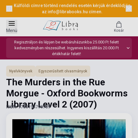
Külföldi címre történő rendelés esetén kérjük érdeklődjön
az
info@librabooks.hu
címen.
Menü
Kosár
Regisztráljon és lépjen be webáruházunkba 25.000 Ft felett
kedvezményben részesülhet. Ingyenes kiszállítás 20.000 Ft
értékhatár felett!
Nyelvkönyvek
Egyszerűsített olvasmányok
The Murders in the Rue
Morgue - Oxford Bookworms
Library Level 2
(2007)
ISBN: 9780194790789