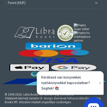
Forint (HUF)
marketplace
partner
Kérdésed van könyvekkel,
×
nyelvkönyvekkel kapcsolatban?
Segítek! 📚
© 2008-
2026
, Libra Books Kft. Minden jog fenntartva.
Oldalaink bármely tartalmi ill. design elemének felhasználásához a Libra
Books Kft. előzetes írásbeli engedélye szükséges.