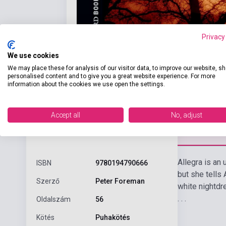
Privacy
We use cookies
We may place these for analysis of our visitor data, to improve our website, s
personalised content and to give you a great website experience. For more
information about the cookies we use open the settings.
Accept all
No, adjust
Részl
Termékjellemzők
Allegra is an 
ISBN
9780194790666
but she tells 
Szerző
Peter Foreman
white nightdr
. . .
Oldalszám
56
Kötés
Puhakötés