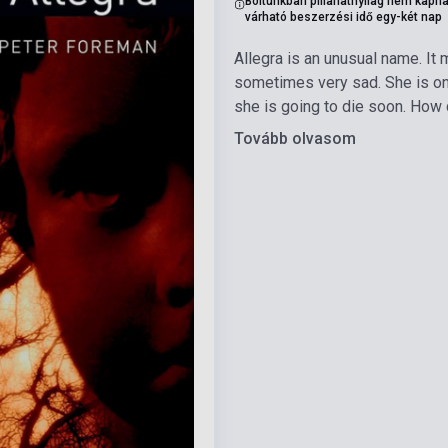
Boltunkban pillanatnyilag nem kapha
várható beszerzési idő egy-két nap
Allegra is an unusual name. It me
sometimes very sad. She is only
she is going to die soon. Ho
Tovább olvasom