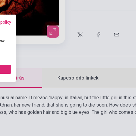
 policy
how
etes leírás
Kapcsolódó linkek
unusual name. It means 'happy' in Italian, but the little girl in thi
Adrian, her new friend, that she is going to die soon. How does s
ess, who has golden hair and big blue eyes. The girl who comes o