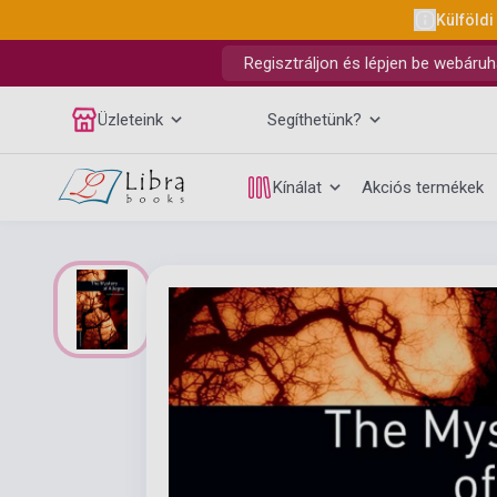
Külföldi
Regisztráljon és lépjen be webáruh
Üzleteink
Segíthetünk?
Kínálat
Akciós termékek