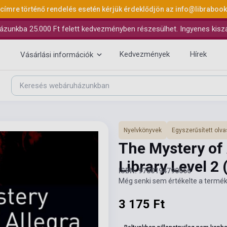
 címre történő rendelés esetén kérjük érdeklődjön az
info@libraboo
ázunkba 25.000 Ft felett kedvezményben részesülhet. Ingyenes kiszáll
Kedvezmények
Hírek
Vásárlási információk
Nyelvkönyvek
Egyszerűsített ol
The Mystery of
Library Level 2
ISBN: 9780194790666
Még senki sem értékelte a termék
3 175 Ft