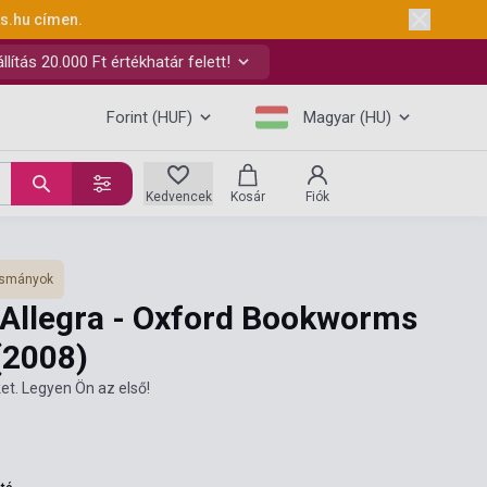
ks.hu
címen.
ítás 20.000 Ft értékhatár felett!
Forint (HUF)
Magyar (HU)
Kedvencek
Kosár
Fiók
vasmányok
 Allegra - Oxford Bookworms
(2008)
et. Legyen Ön az első!