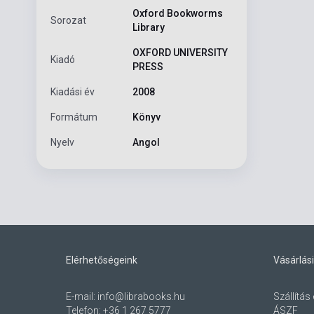
Oxford Bookworms
Sorozat
Library
OXFORD UNIVERSITY
Kiadó
PRESS
Kiadási év
2008
Formátum
Könyv
Nyelv
Angol
Elérhetőségeink
Vásárlási
E-mail:
info@librabooks.hu
Szállítás 
Telefon:
+36 1 267 5777
ÁSZF