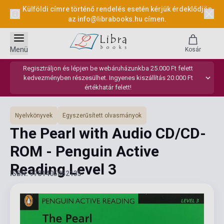
Külföldi címre történő rendelés esetén kérjük érdeklődjön
az
info@librabooks.hu
címen.
Menü
Kosár
Regisztráljon és lépjen be webáruházunkba 25.000 Ft felett
kedvezményben részesülhet. Ingyenes kiszállítás 20.000 Ft
értékhatár felett!
Nyelvkönyvek
Egyszerűsített olvasmányok
The Pearl with Audio CD/CD-
ROM - Penguin Active
Reading Level 3
ISBN: 9781405852135