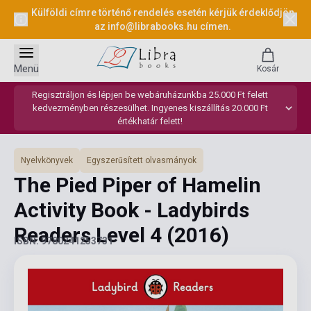
Külföldi címre történő rendelés esetén kérjük érdeklődjön
az
info@librabooks.hu
címen.
Menü
Kosár
Regisztráljon és lépjen be webáruházunkba 25.000 Ft felett
kedvezményben részesülhet. Ingyenes kiszállítás 20.000 Ft
értékhatár felett!
Nyelvkönyvek
Egyszerűsített olvasmányok
The Pied Piper of Hamelin
Activity Book - Ladybirds
Readers Level 4
(2016)
ISBN: 9780241253731