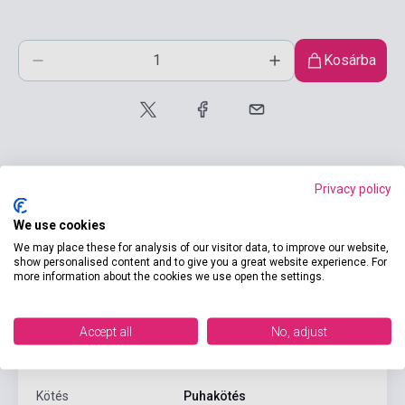
Kosárba
Privacy policy
We use cookies
Termékjellemzők
We may place these for analysis of our visitor data, to improve our website,
show personalised content and to give you a great website experience. For
more information about the cookies we use open the settings.
ISBN
9780241253731
Szerző
Catrin Morris
Accept all
No, adjust
Oldalszám
15
Kötés
Puhakötés