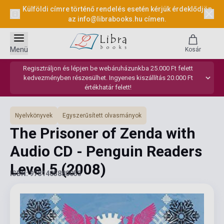
Külföldi címre történő rendelés esetén kérjük érdeklődjön
az
info@librabooks.hu
címen.
Menü
Kosár
Regisztráljon és lépjen be webáruházunkba 25.000 Ft felett
kedvezményben részesülhet. Ingyenes kiszállítás 20.000 Ft
értékhatár felett!
Nyelvkönyvek
Egyszerűsített olvasmányok
The Prisoner of Zenda with
Audio CD - Penguin Readers
Level 5
(2008)
ISBN: 9781405880053