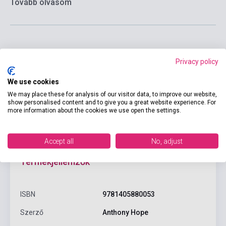
Tovább olvasom
Kosárba
Privacy policy
We use cookies
We may place these for analysis of our visitor data, to improve our website,
show personalised content and to give you a great website experience. For
more information about the cookies we use open the settings.
Accept all
No, adjust
Termékjellemzők
ISBN
9781405880053
Szerző
Anthony Hope