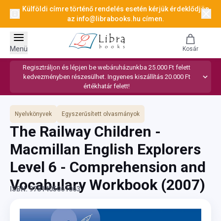
Külföldi címre történő rendelés esetén kérjük érdeklődjön
az
info@librabooks.hu
címen.
Menü
Kosár
Regisztráljon és lépjen be webáruházunkba 25.000 Ft felett
kedvezményben részesülhet. Ingyenes kiszállítás 20.000 Ft
értékhatár felett!
Nyelvkönyvek
Egyszerűsített olvasmányok
The Railway Children -
Macmillan English Explorers
Level 6 - Comprehension and
Vocabulary Workbook
(2007)
ISBN: 9781405061063