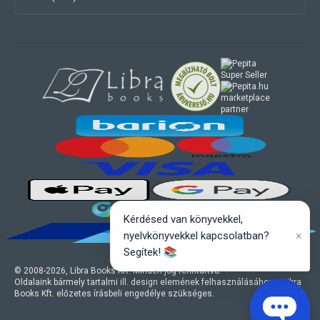
marketplace
partner
Kérdésed van könyvekkel,
×
nyelvkönyvekkel kapcsolatban?
Segítek! 📚
© 2008-
2026
, Libra Books Kft. Minden jog fenntartva.
Oldalaink bármely tartalmi ill. design elemének felhasználásához a Libra
Books Kft. előzetes írásbeli engedélye szükséges.