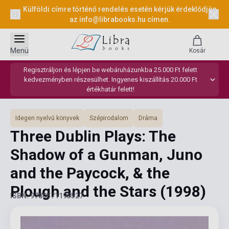
Külföldi címre történő rendelés esetén kérjük érdeklődjön
az
info@librabooks.hu
címen.
Menü
Kosár
Regisztráljon és lépjen be webáruházunkba 25.000 Ft felett
kedvezményben részesülhet. Ingyenes kiszállítás 20.000 Ft
értékhatár felett!
Idegen nyelvű könyvek
Szépirodalom
Dráma
Three Dublin Plays: The
Shadow of a Gunman, Juno
and the Paycock, & the
Plough and the Stars
(1998)
ISBN: 9780571195527