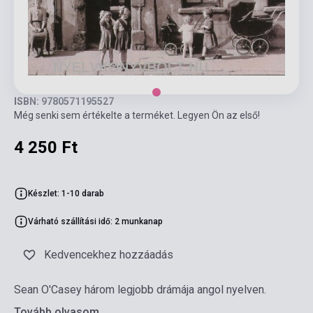
ISBN: 9780571195527
Még senki sem értékelte a terméket. Legyen Ön az első!
4 250 Ft
Készlet: 1-10 darab
Várható szállítási idő: 2 munkanap
Kedvencekhez hozzáadás
Sean O'Casey három legjobb drámája angol nyelven.
Tovább olvasom