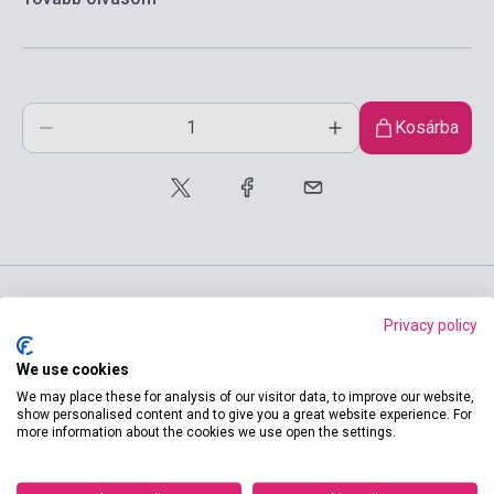
Kosárba
Privacy policy
Termékjellemzők
We use cookies
We may place these for analysis of our visitor data, to improve our website,
show personalised content and to give you a great website experience. For
ISBN
9780571195527
more information about the cookies we use open the settings.
Szerző
O'Casey, Sean