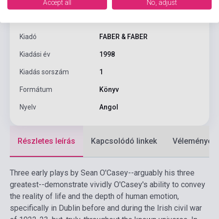
Oldalszám
247
Accept all
No, adjust
Kötés
Puhakötés
Kiadó
FABER & FABER
Kiadási év
1998
Kiadás sorszám
1
Formátum
Könyv
Nyelv
Angol
Részletes leírás
Kapcsolódó linkek
Vélemények
Three early plays by Sean O'Casey--arguably his three
greatest--demonstrate vividly O'Casey's ability to convey
the reality of life and the depth of human emotion,
specifically in Dublin before and during the Irish civil war