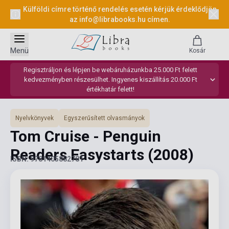
Külföldi címre történő rendelés esetén kérjük érdeklődjön
az
info@librabooks.hu
címen.
Menü
Kosár
Regisztráljon és lépjen be webáruházunkba 25.000 Ft felett
kedvezményben részesülhet. Ingyenes kiszállítás 20.000 Ft
értékhatár felett!
Nyelvkönyvek
Egyszerűsített olvasmányok
Tom Cruise - Penguin
Readers Easystarts
(2008)
ISBN: 9781405882781