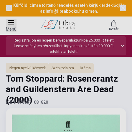
Külföldi címre történő rendelés esetén kérjük érdeklődjön
az
info@librabooks.hu
címen.
Menü
Kosár
Regisztráljon és lépjen be webáruházunkba 25.000 Ft felett
kedvezményben részesülhet. Ingyenes kiszállítás 20.000 Ft
értékhatár felett!
Idegen nyelvű könyvek
Szépirodalom
Dráma
Tom Stoppard: Rosencrantz
and Guildenstern Are Dead
(2000)
ISBN: 9780571081820