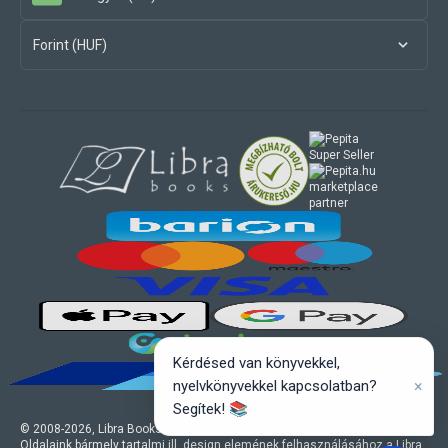
Forint (HUF)
marketplace
partner
Kérdésed van könyvekkel,
×
nyelvkönyvekkel kapcsolatban?
Segítek! 📚
© 2008-
2026
, Libra Books Kft. Minden jog fenntartva.
Oldalaink bármely tartalmi ill. design elemének felhasználásához a Libra