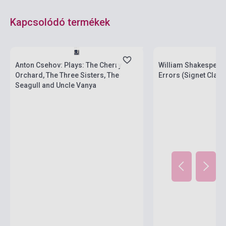
Kapcsolódó termékek
Boltunkban pillanatnyilag nem kapható,
várható beszerzési idő két-három hét
Készlet: 1-10 darab
Anton Csehov: Plays: The Cherry
William Shakespear
Orchard, The Three Sisters, The
Errors (Signet Class
Seagull and Uncle Vanya