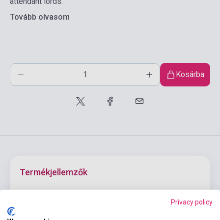
attendant lords.
Tovább olvasom
Kosárba
Termékjellemzők
Privacy policy
ISBN
9780571081820