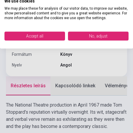
Szerző
Tom Stoppard
We use cookies
We may place these for analysis of our visitor data, to improve our website,
Oldalszám
128
show personalised content and to give you a great website experience. For
more information about the cookies we use open the settings.
Kötés
Puhakötés
Kiadó
FABER & FABER
Accept all
No, adjust
Kiadási év
2000
Formátum
Könyv
Nyelv
Angol
Részletes leírás
Kapcsolódó linkek
Vélemények
The National Theatre production in April 1967 made Tom
Stoppard's reputation virtually overnight. Its wit, stagecraft
and verbal verve remain as exhilarating as they were then
and the play has become a contemporary classic.